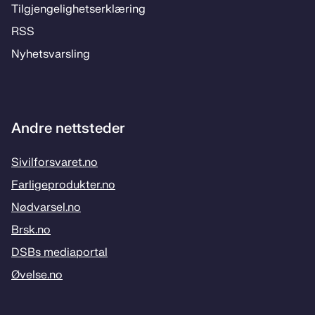
Til­­­gjen­­ge­­lig­hets­­er­klæ­­ring
RSS
Ny­hets­­vars­­ling
Andre nettsteder
Sivilforsvaret.no
Farligeprodukter.no
Nødvarsel.no
Brsk.no
DSBs mediaportal
Øvelse.no