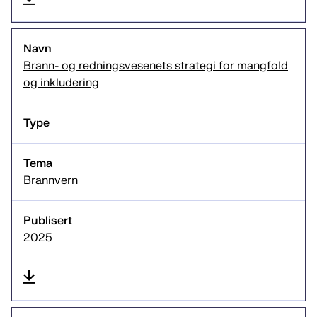
Brann- og redningsvesenets strategi for mangfold
og inkludering
Brannvern
2025