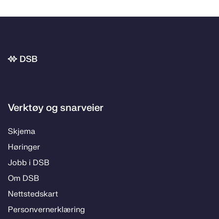
Bunnområde
Verktøy og snarveier
Skje­­ma
Hø­rin­­ger
Jobb i DSB
Om DSB
Nett­steds­­kart
Per­­son­ver­n­er­klæ­­ring