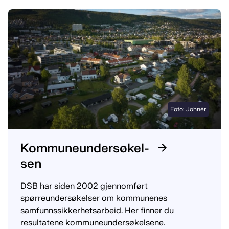
Foto: Johnér
Kom­mune­un­der­sø­kel­
sen
DSB har siden 2002 gjennomført
spørreundersøkelser om kommunenes
samfunnssikkerhetsarbeid. Her finner du
resultatene kommuneundersøkelsene.