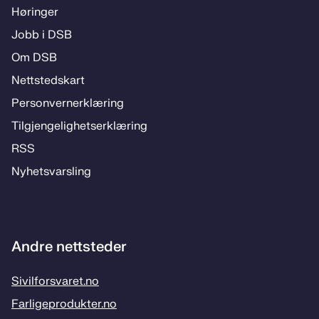
Hø­rin­­ger
Jobb i DSB
Om DSB
Nett­steds­­kart
Per­­son­ver­n­er­klæ­­ring
Til­­­gjen­­ge­­lig­hets­­er­klæ­­ring
RSS
Ny­hets­­vars­­ling
Andre nettsteder
Sivilforsvaret.no
Farligeprodukter.no