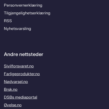
Per­­son­ver­n­er­klæ­­ring
Til­­­gjen­­ge­­lig­hets­­er­klæ­­ring
RSS
Ny­hets­­vars­­ling
Andre nettsteder
Sivilforsvaret.no
Farligeprodukter.no
Nødvarsel.no
Brsk.no
DSBs mediaportal
Øvelse.no