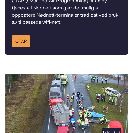
OTAP (Over-The-Air Programming) er en ny
tjeneste i Nødnett som gjør det mulig å
oppdatere Nødnett-terminaler trådløst ved bruk
av tilpassede wifi-nett.
OTAP
Foto: DSB