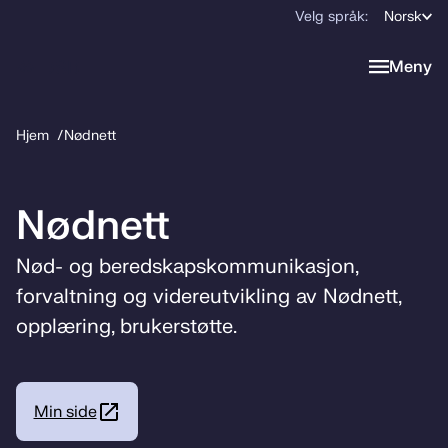
Velg språk:
Norsk
Meny
Meny
Hjem
Nødnett
Nødnett
Nød- og beredskapskommunikasjon,
forvaltning og videreutvikling av Nødnett,
opplæring, brukerstøtte.
Min side