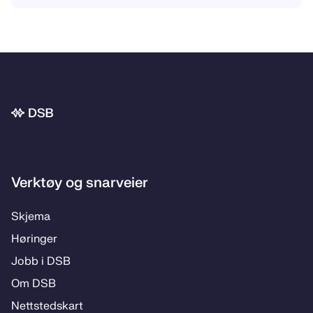
Bunnområde
Verktøy og snarveier
Skje­­ma
Hø­rin­­ger
Jobb i DSB
Om DSB
Nett­steds­­kart