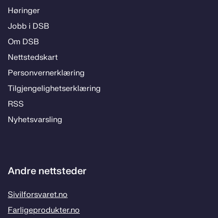
Hø­rin­­ger
Jobb i DSB
Om DSB
Nett­steds­­kart
Per­­son­ver­n­er­klæ­­ring
Til­­­gjen­­ge­­lig­hets­­er­klæ­­ring
RSS
Ny­hets­­vars­­ling
Andre nettsteder
Sivilforsvaret.no
Farligeprodukter.no