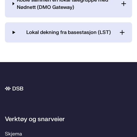
Koble sammen en lokal talegruppe med
Nødnett (DMO Gateway)
Lokal dekning fra basestasjon (LST)
Bunnområde
Verktøy og snarveier
Skje­­ma