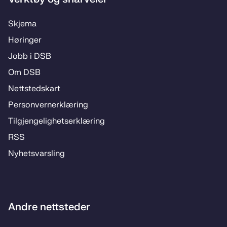
Skje­­ma
Hø­rin­­ger
Jobb i DSB
Om DSB
Nett­steds­­kart
Per­­son­ver­n­er­klæ­­ring
Til­­­gjen­­ge­­lig­hets­­er­klæ­­ring
RSS
Ny­hets­­vars­­ling
Andre nettsteder