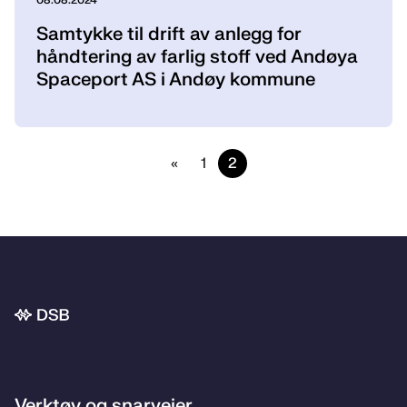
08.08.2024
Samtykke til drift av anlegg for
håndtering av farlig stoff ved Andøya
Spaceport AS i Andøy kommune
«
1
2
Bunnområde
Verktøy og snarveier