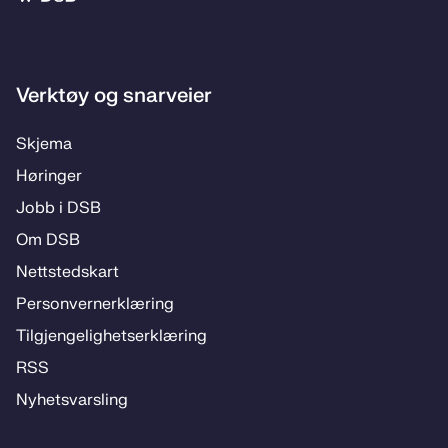
Bunnområde
Verktøy og snarveier
Skje­­ma
Hø­rin­­ger
Jobb i DSB
Om DSB
Nett­steds­­kart
Per­­son­ver­n­er­klæ­­ring
Til­­­gjen­­ge­­lig­hets­­er­klæ­­ring
RSS
Ny­hets­­vars­­ling