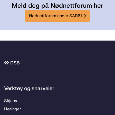
Meld deg på Nødnettforum her
Nødnettforum under SAR61
Bunnområde
Verktøy og snarveier
Skje­­ma
Hø­rin­­ger