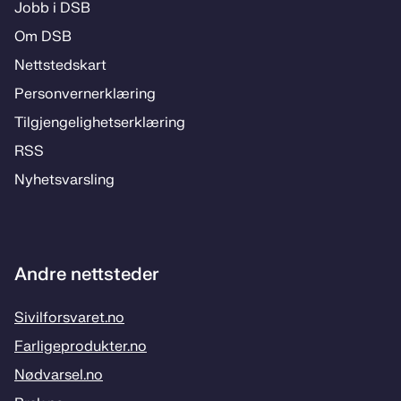
Jobb i DSB
Om DSB
Nett­steds­­kart
Per­­son­ver­n­er­klæ­­ring
Til­­­gjen­­ge­­lig­hets­­er­klæ­­ring
RSS
Ny­hets­­vars­­ling
Andre nettsteder
Sivilforsvaret.no
Farligeprodukter.no
Nødvarsel.no