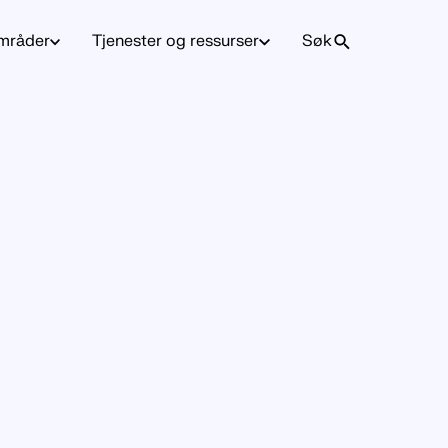
mråder
Tjenester og ressurser
Søk