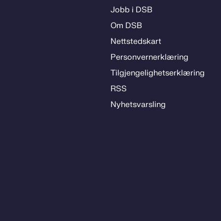
Jobb i DSB
Om DSB
Nett­steds­­kart
Per­­son­ver­n­er­klæ­­ring
Til­­­gjen­­ge­­lig­hets­­er­klæ­­ring
RSS
Ny­hets­­vars­­ling