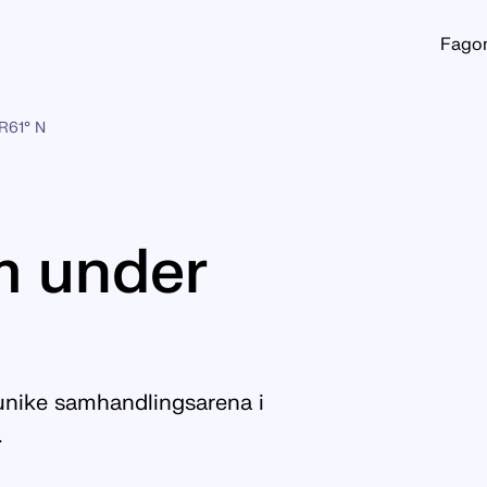
Fago
R61° N
m under
unike samhandlingsarena i
.