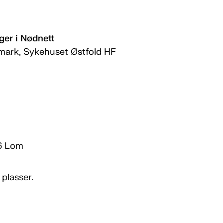
ger i Nødnett
k, Sykehuset Østfold HF
86 Lom
 plasser.