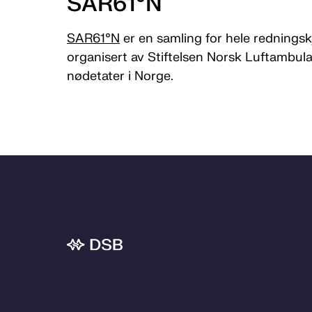
SAR61°N
SAR61°N
er en samling for hele rednings
organisert av Stiftelsen Norsk Luftambula
nødetater i Norge.
Bunnområde