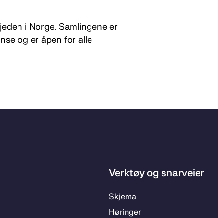
kjeden i Norge. Samlingene er
nse og er åpen for alle
Verktøy og snarveier
Skje­­ma
Hø­rin­­ger