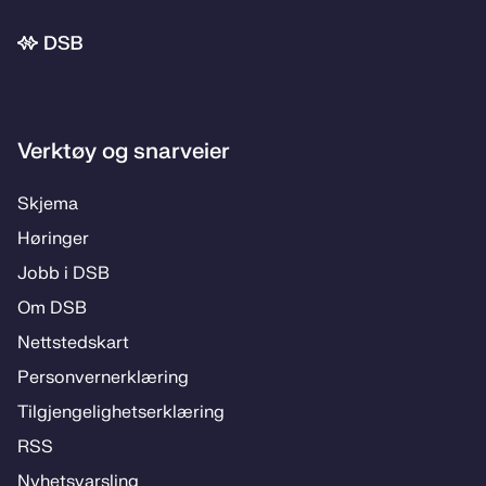
Bunnområde
Verktøy og snarveier
Skje­­ma
Hø­rin­­ger
Jobb i DSB
Om DSB
Nett­steds­­kart
Per­­son­ver­n­er­klæ­­ring
Til­­­gjen­­ge­­lig­hets­­er­klæ­­ring
RSS
Ny­hets­­vars­­ling