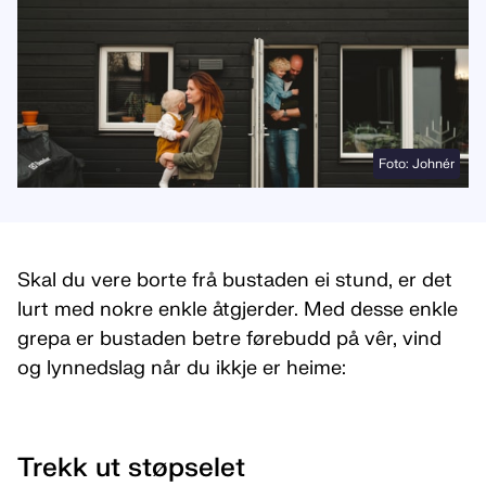
Foto: Johnér
Skal du vere borte frå bustaden ei stund, er det
lurt med nokre enkle åtgjerder. Med desse enkle
grepa er bustaden betre førebudd på vêr, vind
og lynnedslag når du ikkje er heime:
Trekk ut støpselet