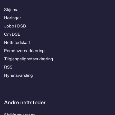
Skje­­ma
Hø­rin­­ger
Jobb i DSB
Om DSB
Nett­steds­­kart
Per­­son­ver­n­er­klæ­­ring
Til­­­gjen­­ge­­lig­hets­­er­klæ­­ring
RSS
Ny­hets­­vars­­ling
Andre nettsteder