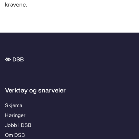
kravene.
Bunnområde
Verktøy og snarveier
Skje­­ma
Hø­rin­­ger
Jobb i DSB
Om DSB