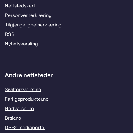
Nett­steds­­kart
Per­­son­ver­n­er­klæ­­ring
Til­­­gjen­­ge­­lig­hets­­er­klæ­­ring
RSS
Ny­hets­­vars­­ling
Andre nettsteder
Sivilforsvaret.no
Farligeprodukter.no
Nødvarsel.no
Brsk.no
DSBs mediaportal