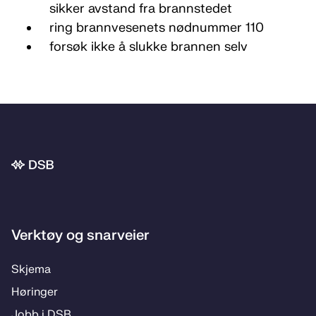
sikker avstand fra brannstedet
ring brannvesenets nødnummer 110
forsøk ikke å slukke brannen selv
Bunnområde
Verktøy og snarveier
Skje­­ma
Hø­rin­­ger
Jobb i DSB