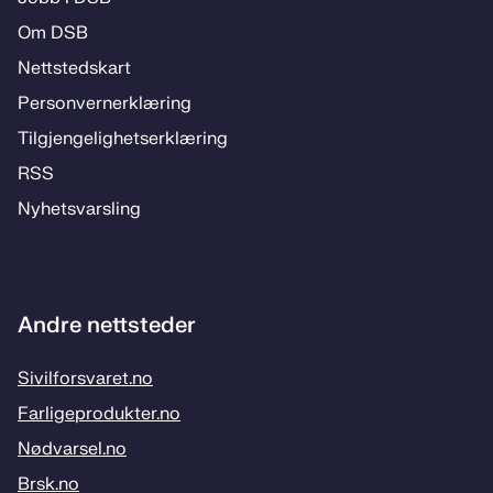
Om DSB
Nett­steds­­kart
Per­­son­ver­n­er­klæ­­ring
Til­­­gjen­­ge­­lig­hets­­er­klæ­­ring
RSS
Ny­hets­­vars­­ling
Andre nettsteder
Sivilforsvaret.no
Farligeprodukter.no
Nødvarsel.no
Brsk.no