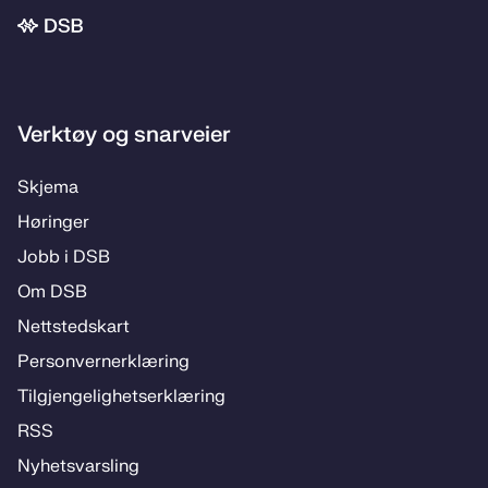
Bunnområde
Verktøy og snarveier
Skje­­ma
Hø­rin­­ger
Jobb i DSB
Om DSB
Nett­steds­­kart
Per­­son­ver­n­er­klæ­­ring
Til­­­gjen­­ge­­lig­hets­­er­klæ­­ring
RSS
Ny­hets­­vars­­ling