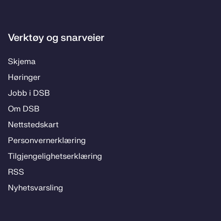
Verktøy og snarveier
Skje­­ma
Hø­rin­­ger
Jobb i DSB
Om DSB
Nett­steds­­kart
Per­­son­ver­n­er­klæ­­ring
Til­­­gjen­­ge­­lig­hets­­er­klæ­­ring
RSS
Ny­hets­­vars­­ling