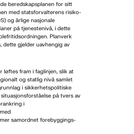
de beredskapsplanen for sitt
n med statsforvalterens risiko-
S) og årlige nasjonale
aner på tjenestenivå, i dette
kolefritidsordningen. Planverk
, dette gjelder uavhengig av
løftes fram i faglinjen, slik at
ionalt og statlig nivå samlet
grunnlag i sikkerhetspolitiske
s situasjonsforståelse på tvers av
orankring i
 med
Et mer samordnet forebyggings-