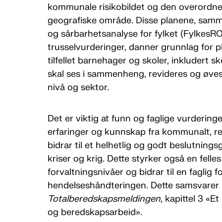
kommunale risikobildet og den overordne
geografiske område. Disse planene, samme
og sårbarhetsanalyse for fylket (FylkesRO
trusselvurderinger, danner grunnlag for pl
tilfellet barnehager og skoler, inkludert s
skal ses i sammenheng, revideres og øves
nivå og sektor.
Det er viktig at funn og faglige vurderinger 
erfaringer og kunnskap fra kommunalt, reg
bidrar til et helhetlig og godt beslutnings
kriser og krig. Dette styrker også en felle
forvaltningsnivåer og bidrar til en faglig f
hendelseshåndteringen. Dette samsvarer
Totalberedskapsmeldingen
, kapittel 3 «
og beredskapsarbeid».