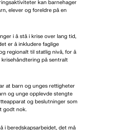
læringsaktiviteter kan barnehager
arn, elever og foreldre på en
er i å stå i krise over lang tid,
et er å inkludere faglige
regionalt til statlig nivå, for å
 krisehåndtering på sentralt
r at barn og unges rettigheter
 Barn og unge opplevde stengte
tøtteapparat og beslutninger som
t godt nok.
gå i beredskapsarbeidet, det må