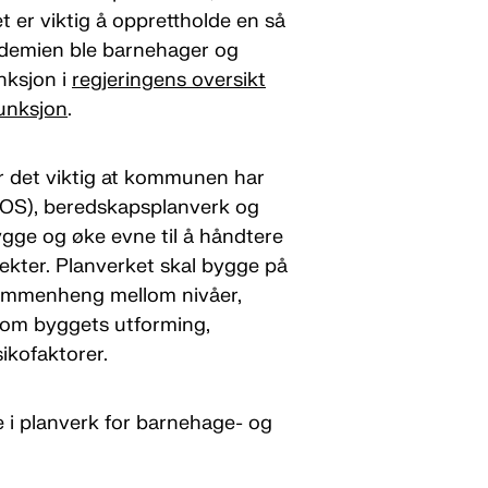
et er viktig å opprettholde en så
ndemien ble barnehager og
nksjon i
regjeringens oversikt
unksjon
.
 det viktig at kommunen har
(ROS), beredskapsplanverk og
ygge og øke evne til å håndtere
pekter. Planverket skal bygge på
sammenheng mellom nivåer,
 som byggets utforming,
ikofaktorer.
e i planverk for barnehage- og