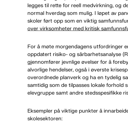
legges til rette for reell medvirkning, og d
normal hverdag som mulig. I løpet av pa
skoler ført opp som en viktig samfunnsfu
over virksomheter med kritisk samfunnsf
For å møte morgendagens utfordringer er
oppdatert risiko- og sårbarhetsanalyse 
gjennomfører jevnlige øvelser for å foreb
alvorlige hendelser, også i øverste krises
overordnede planverk og ha en tydelig 
samtidig som de tilpasses lokale forhold
elevgruppe samt andre stedsspesifikke ris
Eksempler på viktige punkter å innarbeid
skolesektoren: