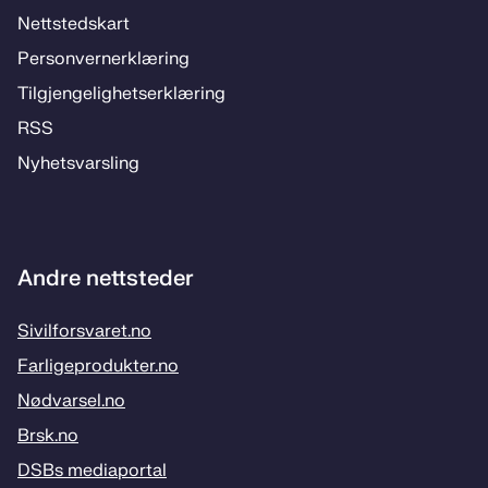
Nett­steds­­kart
Per­­son­ver­n­er­klæ­­ring
Til­­­gjen­­ge­­lig­hets­­er­klæ­­ring
RSS
Ny­hets­­vars­­ling
Andre nettsteder
Sivilforsvaret.no
Farligeprodukter.no
Nødvarsel.no
Brsk.no
DSBs mediaportal