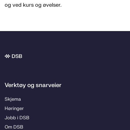
og ved kurs og øvelser.
Bunnområde
Verktøy og snarveier
Skje­­ma
Hø­rin­­ger
Jobb i DSB
Om DSB