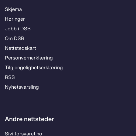
Skje­­ma
Hø­rin­­ger
Jobb i DSB
Om DSB
Nett­steds­­kart
Per­­son­ver­n­er­klæ­­ring
Til­­­gjen­­ge­­lig­hets­­er­klæ­­ring
RSS
Ny­hets­­vars­­ling
Andre nettsteder
Sivilforsvaret.no