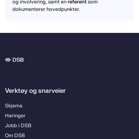
og involvering, samt en
referent
som
dokumenterer hovedpunkter.
Bunnområde
Verktøy og snarveier
Skje­­ma
Hø­rin­­ger
Jobb i DSB
Om DSB