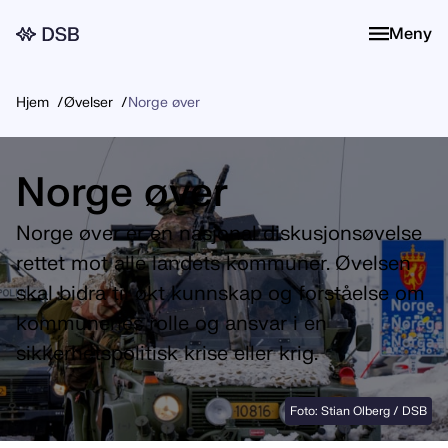
Meny
Meny
Hjem
Øvelser
Norge øver
Norge øver
Norge øver er en nasjonal diskusjonsøvelse
rettet mot alle landets kommuner. Øvelsen
skal bidra til økt kunnskap og forståelse om
kommunenes rolle og ansvar i en
sikkerhetspolitisk krise eller krig.
Foto: Stian Olberg / DSB