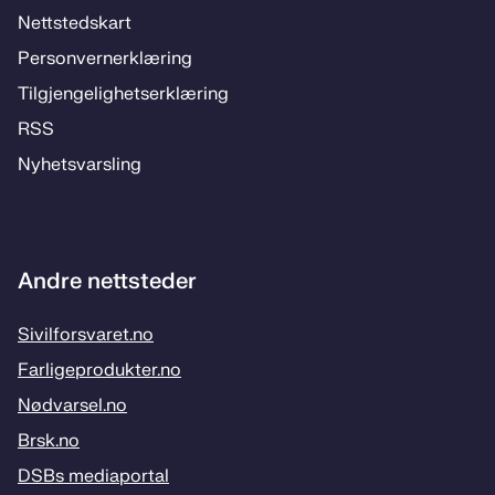
Nett­steds­­kart
Per­­son­ver­n­er­klæ­­ring
Til­­­gjen­­ge­­lig­hets­­er­klæ­­ring
RSS
Ny­hets­­vars­­ling
Andre nettsteder
Sivilforsvaret.no
Farligeprodukter.no
Nødvarsel.no
Brsk.no
DSBs mediaportal