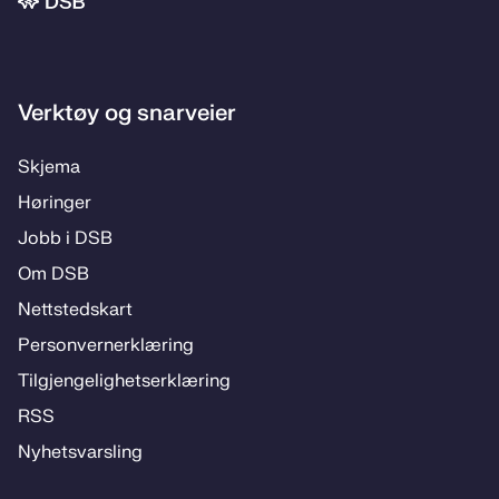
Bunnområde
Verktøy og snarveier
Skje­­ma
Hø­rin­­ger
Jobb i DSB
Om DSB
Nett­steds­­kart
Per­­son­ver­n­er­klæ­­ring
Til­­­gjen­­ge­­lig­hets­­er­klæ­­ring
RSS
Ny­hets­­vars­­ling