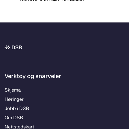
Bunnområde
Verktøy og snarveier
Skje­­ma
Hø­rin­­ger
Jobb i DSB
Om DSB
Nett­steds­­kart