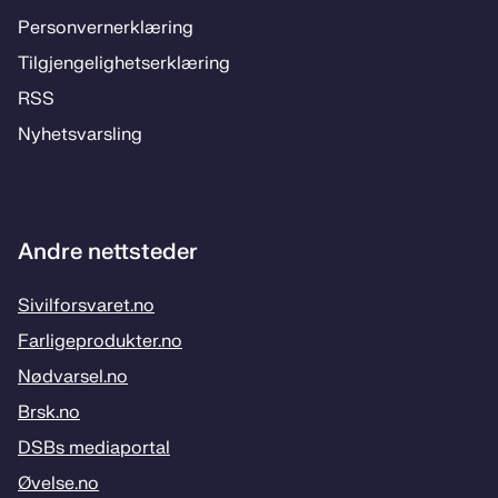
Per­­son­ver­n­er­klæ­­ring
Til­­­gjen­­ge­­lig­hets­­er­klæ­­ring
RSS
Ny­hets­­vars­­ling
Andre nettsteder
Sivilforsvaret.no
Farligeprodukter.no
Nødvarsel.no
Brsk.no
DSBs mediaportal
Øvelse.no