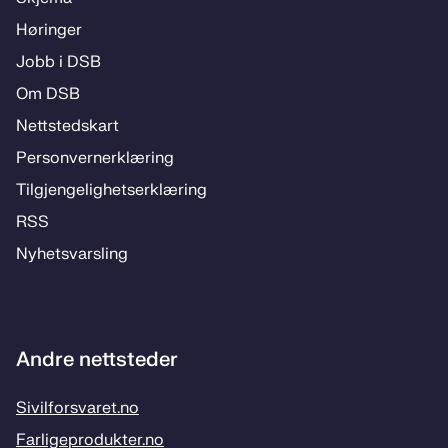
Hø­rin­­ger
Jobb i DSB
Om DSB
Nett­steds­­kart
Per­­son­ver­n­er­klæ­­ring
Til­­­gjen­­ge­­lig­hets­­er­klæ­­ring
RSS
Ny­hets­­vars­­ling
Andre nettsteder
Sivilforsvaret.no
Farligeprodukter.no