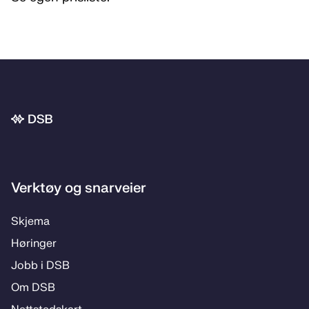
Bunnområde
Verktøy og snarveier
Skje­­ma
Hø­rin­­ger
Jobb i DSB
Om DSB