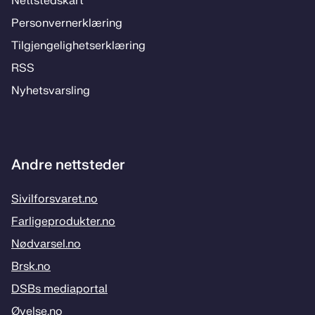
Nett­steds­­kart
Per­­son­ver­n­er­klæ­­ring
Til­­­gjen­­ge­­lig­hets­­er­klæ­­ring
RSS
Ny­hets­­vars­­ling
Andre nettsteder
Sivilforsvaret.no
Farligeprodukter.no
Nødvarsel.no
Brsk.no
DSBs mediaportal
Øvelse.no