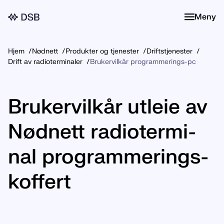
Meny
Meny
Hjem
Nødnett
Produkter og tjenester
Driftstjenester
Drift av radioterminaler
Brukervilkår programmerings-pc
Bru­ker­vil­kår ut­leie av
Nød­nett ra­dio­ter­mi­
nal pro­gram­me­rings­
kof­fert