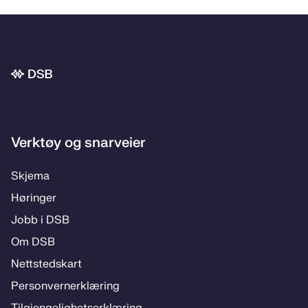
Bunnområde
Verktøy og snarveier
Skje­­ma
Hø­rin­­ger
Jobb i DSB
Om DSB
Nett­steds­­kart
Per­­son­ver­n­er­klæ­­ring