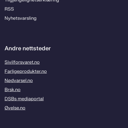
Til­­­gjen­­ge­­lig­hets­­er­klæ­­ring
RSS
Ny­hets­­vars­­ling
Andre nettsteder
Sivilforsvaret.no
Farligeprodukter.no
Nødvarsel.no
Brsk.no
DSBs mediaportal
Øvelse.no