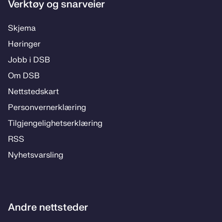
Verktøy og snarveier
Skje­­ma
Hø­rin­­ger
Jobb i DSB
Om DSB
Nett­steds­­kart
Per­­son­ver­n­er­klæ­­ring
Til­­­gjen­­ge­­lig­hets­­er­klæ­­ring
RSS
Ny­hets­­vars­­ling
Andre nettsteder