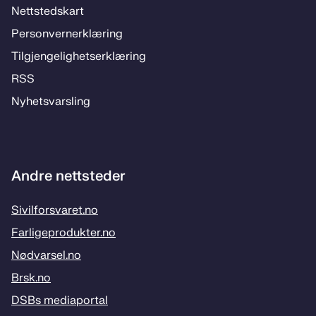
Nett­steds­­kart
Per­­son­ver­n­er­klæ­­ring
Til­­­gjen­­ge­­lig­hets­­er­klæ­­ring
RSS
Ny­hets­­vars­­ling
Andre nettsteder
Sivilforsvaret.no
Farligeprodukter.no
Nødvarsel.no
Brsk.no
DSBs mediaportal