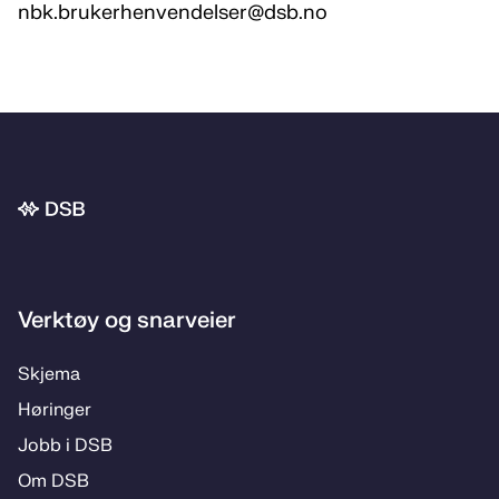
nbk.brukerhenvendelser@dsb.no
Bunnområde
Verktøy og snarveier
Skje­­ma
Hø­rin­­ger
Jobb i DSB
Om DSB