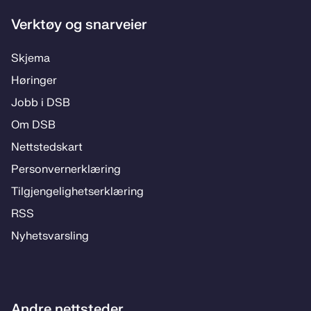
Verktøy og snarveier
Skje­­ma
Hø­rin­­ger
Jobb i DSB
Om DSB
Nett­steds­­kart
Per­­son­ver­n­er­klæ­­ring
Til­­­gjen­­ge­­lig­hets­­er­klæ­­ring
RSS
Ny­hets­­vars­­ling
Andre nettsteder