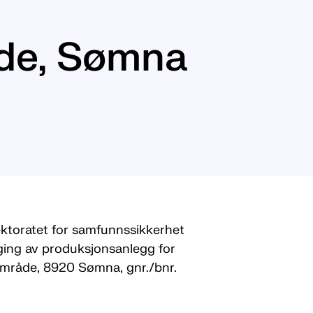
åde, Sømna
ktoratet for samfunnssikkerhet
ing av produksjonsanlegg for
område, 8920 Sømna, gnr./bnr.