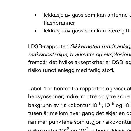
lekkasje av gass som kan antenne og
flashbranner
lekkasje av gass som kan være gift
I DSB-rapporten
Sikkerheten rundt anleg
reaksjonsfarlige, trykksatte og eksplosjons
fremgår det hvilke akseptkriterier DSB le
risiko rundt anlegg med farlig stoff.
Tabell 1 er hentet fra rapporten og viser at
hensynssoner; indre, midtre og ytre sone
-5
-6
bakgrunn av risikokontur 10
, 10
og 10
tusen år mellom hver gang det skjer en d
rammer punktene som utgjør risikokontu
-6
-7
risikokontur 10
og 10
er henholdsvis én 