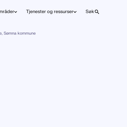
mråder
Tjenester og ressurser
Søk
åde, Sømna kommune