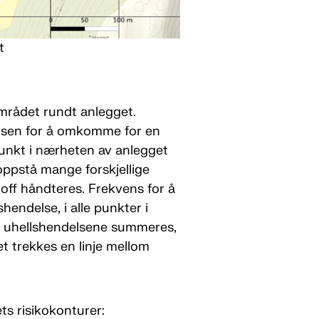
t
 området rundt anlegget.
vensen for å omkomme for en
unkt i nærheten av anlegget
 oppstå mange forskjellige
toff håndteres. Frekvens for å
endelse, i alle punkter i
le uhellshendelsene summeres,
 trekkes en linje mellom
ts risikokonturer: