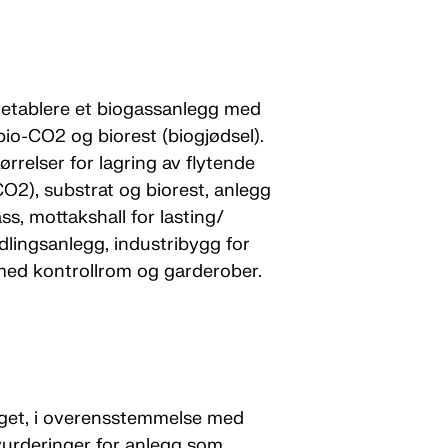
etablere et biogassanlegg med
bio-CO2 og biorest (biogjødsel).
ørrelser for lagring av flytende
O2), substrat og biorest, anlegg
s, mottakshall for lasting/
dlingsanlegg, industribygg for
med kontrollrom og garderober.
egget, i overensstemmelse med
ovurderinger for anlegg som