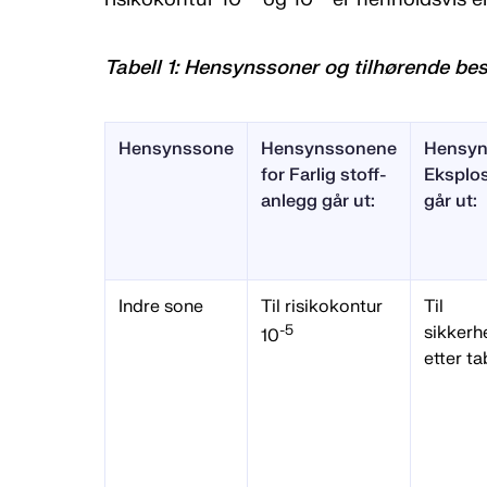
Tabell 1: Hensynssoner og tilhørende b
Hensynssone
Hensynssonene
Hensyn
for Farlig stoff-
Eksplo
anlegg går ut:
går ut:
Indre sone
Til risikokontur
Til
-5
sikkerh
10
etter ta