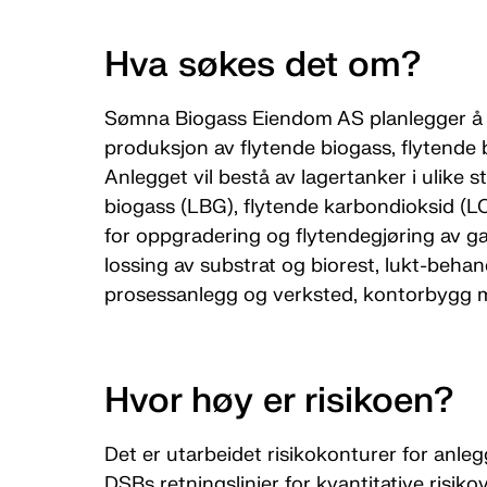
Hva søkes det om?
Sømna Biogass Eiendom AS planlegger å 
produksjon av flytende biogass, flytende 
Anlegget vil bestå av lagertanker i ulike st
biogass (LBG), flytende karbondioksid (LC
for oppgradering og flytendegjøring av gas
lossing av substrat og biorest, lukt-behan
prosessanlegg og verksted, kontorbygg 
Hvor høy er risikoen?
Det er utarbeidet risikokonturer for anl
DSBs retningslinjer for kvantitative risik