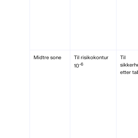
Midtre sone
Til risikokontur
Til
-6
sikkerh
10
etter ta