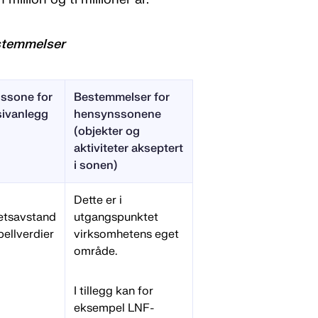
estemmelser
ssone for
Bestemmelser for
sivanlegg
hensynssonene
(objekter og
aktiviteter akseptert
i sonen)
Dette er i
etsavstand
utgangspunktet
bellverdier
virksomhetens eget
område.
I tillegg kan for
eksempel LNF-