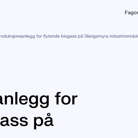
Fago
roduksjonsanlegg for flytende biogass på Slangemyra industriomr
nlegg for
gass på