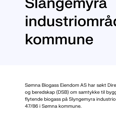
Slangemyra
industriomr
kommune
Sømna Biogass Eiendom AS har søkt Dire
og beredskap (DSB) om samtykke til bygg
flytende biogass på Slyngemyra industri
47/86 i Sømna kommune.