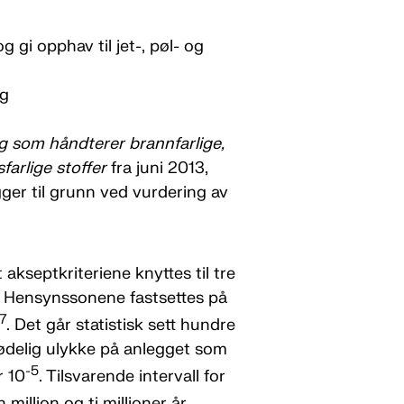
 gi opphav til jet-, pøl- og
ig
g som håndterer brannfarlige,
farlige stoffer
fra juni 2013,
gger til grunn ved vurdering av
 akseptkriteriene knyttes til tre
. Hensynssonene fastsettes på
-7
. Det går statistisk sett hundre
ødelig ulykke på anlegget som
-5
r 10
. Tilsvarende intervall for
million og ti millioner år.