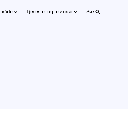
mråder
Tjenester og ressurser
Søk