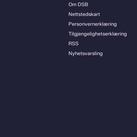
Om DSB
Nett­steds­­kart
Per­­son­ver­n­er­klæ­­ring
Til­­­gjen­­ge­­lig­hets­­er­klæ­­ring
RSS
Ny­hets­­vars­­ling