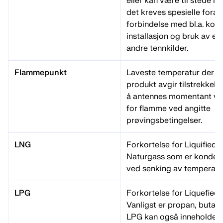
eller kan være til stede i 
det kreves spesielle forans
forbindelse med bl.a. kons
installasjon og bruk av ele
andre tennkilder.
Flammepunkt
Laveste temperatur der et 
produkt avgir tilstrekkelig
å antennes momentant ve
for flamme ved angitte
prøvingsbetingelser.
LNG
Forkortelse for Liquified 
Naturgass som er kondens
ved senking av temperatu
LPG
Forkortelse for Liquefied
Vanligst er propan, butan
LPG kan også inneholde 