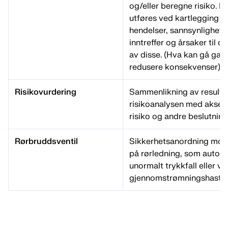
og/eller beregne risiko. R
utføres ved kartlegging 
hendelser, sannsynligheten
inntreffer og årsaker til 
av disse. (Hva kan gå galt
redusere konsekvenser).
Risikovurdering
Sammenlikning av resulta
risikoanalysen med aksept
risiko og andre beslutnings
Rørbruddsventil
Sikkerhetsanordning monte
på rørledning, som autom
unormalt trykkfall eller v
gjennomstrømningshastig