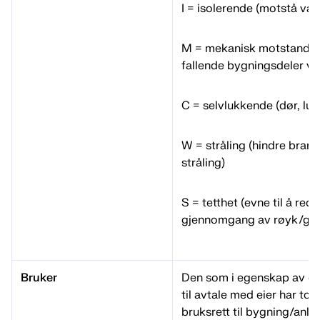
I = isolerende (motstå va
M = mekanisk motstandse
fallende bygningsdeler ve
C = selvlukkende (dør, luke
W = stråling (hindre bran
stråling)
S = tetthet (evne til å red
gjennomgang av røyk/gas
Bruker
Den som i egenskap av eier
til avtale med eier har total
bruksrett til bygning/anle