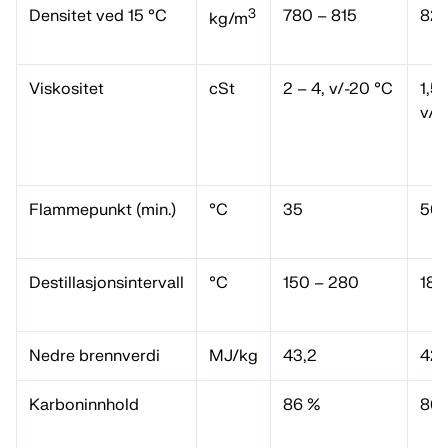
3
Densitet ved 15 °C
780 – 815
820
kg/m
Viskositet
cSt
2 – 4, v/-20 °C
1,5 
v/4
Flammepunkt (min.)
°C
35
56
Destillasjonsintervall
°C
150 – 280
180
Nedre brennverdi
MJ/kg
43,2
42,
Karboninnhold
86 %
86