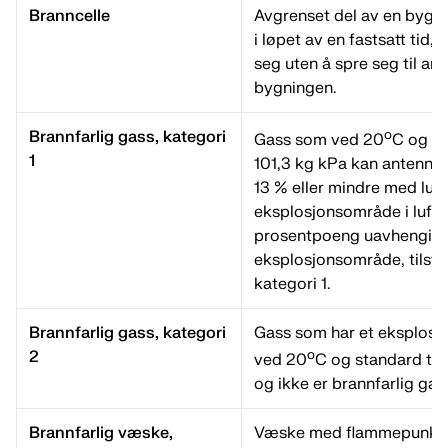
Branncelle
Avgrenset del av en bygn
i løpet av en fastsatt tid, f
seg uten å spre seg til an
bygningen.
o
Brannfarlig gass, kategori
Gass som ved 20
C og st
1
101,3 kg kPa kan antennes
13 % eller mindre med luft,
eksplosjonsområde i luft 
prosentpoeng uavhengig 
eksplosjonsområde, tils
kategori 1.
Brannfarlig gass, kategori
Gass som har et eksplosjo
o
2
ved 20
C og standard try
og ikke er brannfarlig gass
Brannfarlig væske,
Væske med flammepunkt 