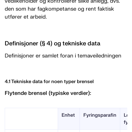
vedlikeholder og kontrollerer slike anlegg, dvs.
den som har fagkompetanse og rent faktisk
utfører et arbeid.
Definisjoner (§ 4) og tekniske data
Definisjoner er samlet foran i temaveiledningen
4.1 Tekniske data for noen typer brensel
Flytende brensel (typiske verdier):
Enhet
Fyringsparafin
Let
fyr