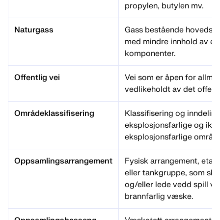
propylen, butylen mv.
Naturgass
Gass bestående hovedsak
med mindre innhold av et
komponenter.
Offentlig vei
Vei som er åpen for allme
vedlikeholdt av det offentl
Områdeklassifisering
Klassifisering og inndeling
eksplosjonsfarlige og ikk
eksplosjonsfarlige område
Oppsamlingsarrangement
Fysisk arrangement, etabl
eller tankgruppe, som ska
og/eller lede vedd spill v
brannfarlig væske.