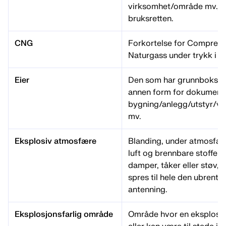
virksomhet/område mv., og
bruksretten.
CNG
Forkortelse for Compress
Naturgass under trykk i ta
Eier
Den som har grunnbokshj
annen form for dokumenter
bygning/anlegg/utstyr/v
mv.
Eksplosiv atmosfære
Blanding, under atmosfæri
luft og brennbare stoffer 
damper, tåker eller støv, 
spres til hele den ubrente
antenning.
Eksplosjonsfarlig område
Område hvor en eksplosi