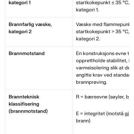
kategori 1
startkokepunkt ≤ 35 °C, 
kategori 1.
Brannfarlig væske,
Væske med flammepunkt 
kategori 2
startkokepunkt > 35 °C, 
kategori 2.
Brannmotstand
En konstruksjons evne til i 
opprettholde stabilitet, in
varmeisolering slik at den t
angitte krav ved standard
brannprøving.
Brannteknisk
R = bæreevne (søyler, bjel
klassifisering
(brannmotstand)
E = integritet (motstå gj
brann)