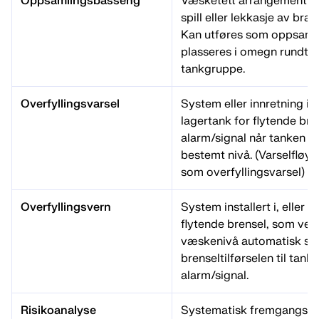
Oppsamlingsbasseng
Væsketett arrangement f
spill eller lekkasje av bra
Kan utføres som oppsamli
plasseres i omegn rundt en
tankgruppe.
Overfyllingsvarsel
System eller innretning inst
lagertank for flytende bre
alarm/signal når tanken fy
bestemt nivå. (Varselfløyt
som overfyllingsvarsel)
Overfyllingsvern
System installert i, eller 
flytende brensel, som ved
væskenivå automatisk st
brenseltilførselen til tank
alarm/signal.
Risikoanalyse
Systematisk fremgangsmåt