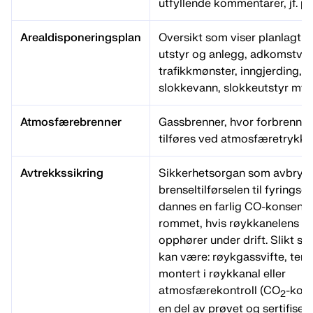
utfyllende kommentarer, jf. pkt
Arealdisponeringsplan
Oversikt som viser planlagt p
utstyr og anlegg, adkomstveie
trafikkmønster, inngjerding, u
slokkevann, slokkeutstyr mv.
Atmosfærebrenner
Gassbrenner, hvor forbrennin
tilføres ved atmosfæretrykk, u
Avtrekkssikring
Sikkerhetsorgan som avbryte
brenseltilførselen til fyringse
dannes en farlig CO-konsentr
rommet, hvis røykkanelens f
opphører under drift. Slikt s
kan være: røykgassvifte, tem
montert i røykkanal eller
atmosfærekontroll (CO
-kont
2
en del av prøvet og sertifiser