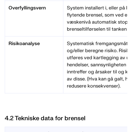
Overfyllingsvern
System installert i, eller på l
flytende brensel, som ved et
væskenivå automatisk stopp
brenseltilførselen til tanken o
Risikoanalyse
Systematisk fremgangsmåte f
og/eller beregne risiko. Risi
utføres ved kartlegging av u
hendelser, sannsynligheten fo
inntreffer og årsaker til og k
av disse. (Hva kan gå galt, hv
redusere konsekvenser).
4.2 Tekniske data for brensel