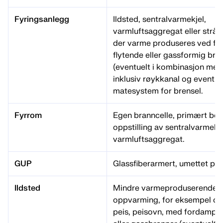
Fyringsanlegg
Ildsted, sentralvarmekjel,
varmluftsaggregat eller strå
der varme produseres ved fo
flytende eller gassformig bre
(eventuelt i kombinasjon med 
inklusiv røykkanal og eventue
matesystem for brensel.
Fyrrom
Egen branncelle, primært ber
oppstilling av sentralvarmekje
varmluftsaggregat.
GUP
Glassfiberarmert, umettet pol
Ildsted
Mindre varmeproduserende en
oppvarming, for eksempel ov
peis, peisovn, med fordampn