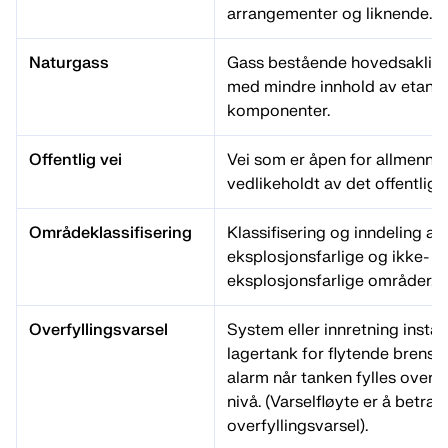
arrangementer og liknende.
Naturgass
Gass bestående hovedsaklig 
med mindre innhold av etan o
komponenter.
Offentlig vei
Vei som er åpen for allmenn f
vedlikeholdt av det offentlige
Områdeklassifisering
Klassifisering og inndeling av
eksplosjonsfarlige og ikke-
eksplosjonsfarlige områder.
Overfyllingsvarsel
System eller innretning installe
lagertank for flytende brensel
alarm når tanken fylles over 
nivå. (Varselfløyte er å betra
overfyllingsvarsel).