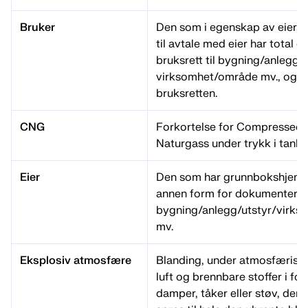
Bruker
Den som i egenskap av eier, el
til avtale med eier har total ell
bruksrett til bygning/anlegg/u
virksomhet/område mv., og har
bruksretten.
CNG
Forkortelse for Compressed 
Naturgass under trykk i tanke
Eier
Den som har grunnbokshjemme
annen form for dokumentert e
bygning/anlegg/utstyr/virk
mv.
Eksplosiv atmosfære
Blanding, under atmosfæriske
luft og brennbare stoffer i fo
damper, tåker eller støv, der