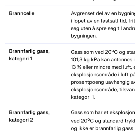
Branncelle
Avgrenset del av en bygning 
i løpet av en fastsatt tid, fritt
seg uten å spre seg til andre 
bygningen.
o
Brannfarlig gass,
Gass som ved 20
C og stand
kategori 1
101,3 kg kPa kan antennes i e
13 % eller mindre med luft, ell
eksplosjonsområde i luft på m
prosentpoeng uavhengig av 
eksplosjonsområde, tilsvare
kategori 1.
Brannfarlig gass,
Gass som har et eksplosjonso
o
kategori 2
ved 20
C og standard trykk 
og ikke er brannfarlig gass ka