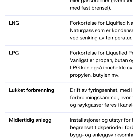
eller gassbrenner (eventuelt 
med fast brensel).
LNG
Forkortelse for Liquified Natu
Naturgass som er kondensert
ved senking av temperatur.
LPG
Forkortelse for Liquefied Pet
Vanligst er propan, butan og
LPG kan også inneholde cycl
propylen, butylen mv.
Lukket forbrenning
Drift av fyringsenhet, med lu
forbrenningskammer, hvor for
og røykgasser føres i kanaler f
Midlertidig anlegg
Installasjoner og utstyr for br
begrenset tidsperiode i forb
bygg- og anleggsvirksomhet,