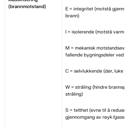
(brannmotstand)
E = integritet (motstå gjenn
brann)
I = isolerende (motstå varmel
M = mekanisk motstandsevne
fallende bygningsdeler ved b
C = selvlukkende (dør, luke et
W = stråling (hindre brannspr
stråling)
S = tetthet (evne til å reduser
gjennomgang av røyk/gass)