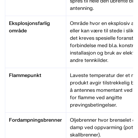
spres til hele den ubrente bla
antenning.
Eksplosjonsfarlig
Område hvor en eksplosiv at
område
eller kan være til stede i slik
det kreves spesielle foranstal
forbindelse med bl.a. konstru
installasjon og bruk av elektri
andre tennkilder.
Flammepunkt
Laveste temperatur der et mat
produkt avgir tilstrekkelig br
å antennes momentant ved e
for flamme ved angitte
prøvingsbetingelser.
Fordampningsbrenner
Oljebrenner hvor brenselet o
damp ved oppvarming (potte
skallbrenner).