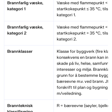
Brannfarlig væske,
Væske med flammepunkt < 2
kategori 1
startkokepunkt ≤ 35 °C, tils
kategori 1.
Brannfarlig væske,
Væske med flammepunkt < 2
kategori 2
startkokepunkt > 35 °C, tils
kategori 2.
Brannklasser
Klasse for byggverk (fire klas
konsekvens en brann kan inn
skade på liv, helse, samfunn
interesser og miljø. Brannklas
grunn for å bestemme byggv
bæreevne m.v. ved brann. Jf. 
forskrift til plan og bygnings
m/veiledning.
Brannteknisk
R = bæreevne (søyler, bjelker
klassifisering