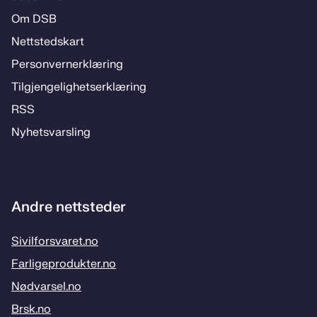
Om DSB
Nett­steds­­kart
Per­­son­ver­n­er­klæ­­ring
Til­­­gjen­­ge­­lig­hets­­er­klæ­­ring
RSS
Ny­hets­­vars­­ling
Andre nettsteder
Sivilforsvaret.no
Farligeprodukter.no
Nødvarsel.no
Brsk.no