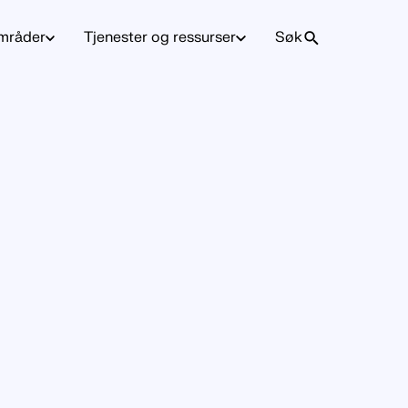
mråder
Tjenester og ressurser
Søk