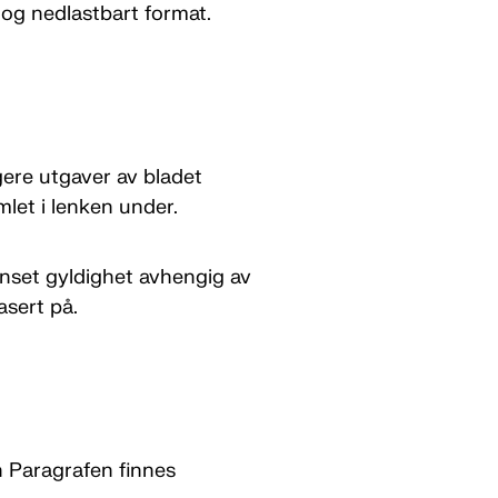
t og nedlastbart format.
igere utgaver av bladet
mlet i lenken under.
enset gyldighet avhengig av
asert på.
n Paragrafen finnes