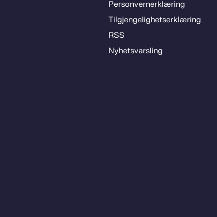
Per­­son­ver­n­er­klæ­­ring
Til­­­gjen­­ge­­lig­hets­­er­klæ­­ring
RSS
Ny­hets­­vars­­ling