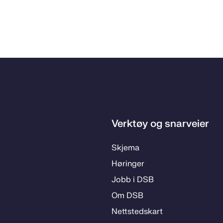
Verktøy og snarveier
Skje­­ma
Hø­rin­­ger
Jobb i DSB
Om DSB
Nett­steds­­kart