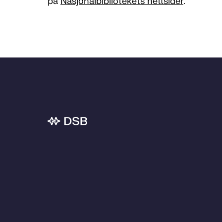
på
Nasjonalbibliotekets nettsider
.
Bunnområde