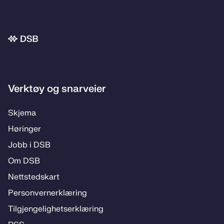
Bunnområde
Verktøy og snarveier
Skje­­ma
Hø­rin­­ger
Jobb i DSB
Om DSB
Nett­steds­­kart
Per­­son­ver­n­er­klæ­­ring
Til­­­gjen­­ge­­lig­hets­­er­klæ­­ring