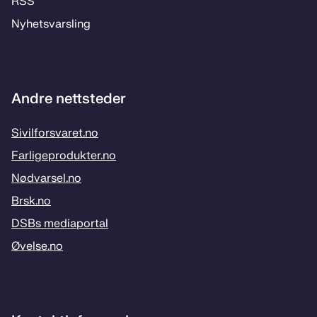
RSS
Ny­hets­­vars­­ling
Andre nettsteder
Sivilforsvaret.no
Farligeprodukter.no
Nødvarsel.no
Brsk.no
DSBs mediaportal
Øvelse.no