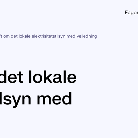
Fago
ft om det lokale elektrisitetstilsyn med veiledning
det lokale
tilsyn med