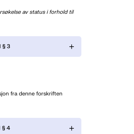
søkelse av status i forhold til
l § 3
jon fra denne forskriften
l § 4