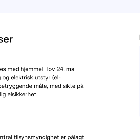
ser
øres med hjemmel i lov 24. mai
og elektrisk utstyr (el-
 betryggende måte, med sikte på
ig elsikkerhet.
entral tilsynsmyndighet er pålagt