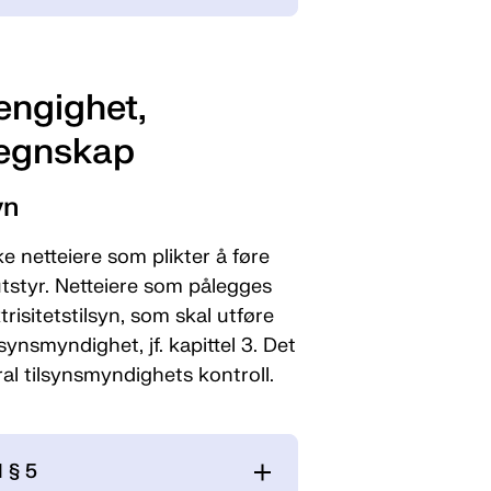
engighet,
regnskap
yn
 netteiere som plikter å føre
utstyr. Netteiere som pålegges
ktrisitetstilsyn, som skal utføre
ynsmyndighet, jf. kapittel 3. Det
tral tilsynsmyndighets kontroll.
l § 5