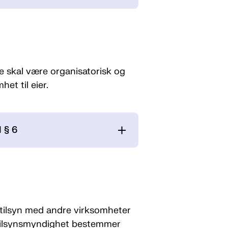
ge skal være organisatorisk og
et til eier.
l § 6
re tilsyn med andre virksomheter
l tilsynsmyndighet bestemmer