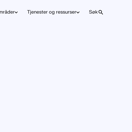
mråder
Tjenester og ressurser
Søk