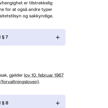
vhengighet er tilstrekkelig
ne for at også andre typer
sitetstilsyn og sakkyndige.
l § 7
 sak, gjelder
lov 10. februar 1967
(forvaltningsloven)
.
l § 8