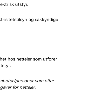
ektrisk utstyr.
ktrisitetstilsyn og sakkyndige
nhet hos netteier som utfører
tstyr.
somheter/personer som etter
aver for netteier.