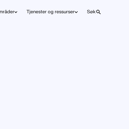
mråder
Tjenester og ressurser
Søk