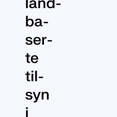
land­­
ba­­
ser­­
te
til­­­
syn
i