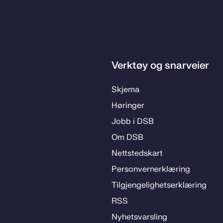
Verktøy og snarveier
Skje­­ma
Hø­rin­­ger
Jobb i DSB
Om DSB
Nett­steds­­kart
Per­­son­ver­n­er­klæ­­ring
Til­­­gjen­­ge­­lig­hets­­er­klæ­­ring
RSS
Ny­hets­­vars­­ling