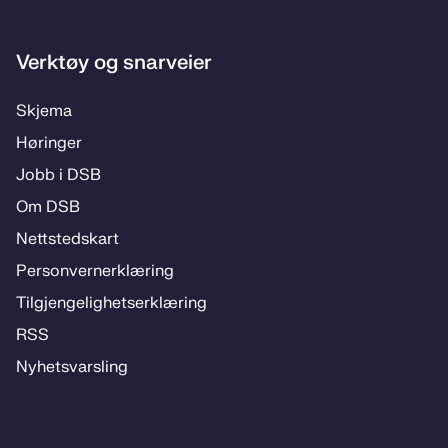
Verktøy og snarveier
Skje­­ma
Hø­rin­­ger
Jobb i DSB
Om DSB
Nett­steds­­kart
Per­­son­ver­n­er­klæ­­ring
Til­­­gjen­­ge­­lig­hets­­er­klæ­­ring
RSS
Ny­hets­­vars­­ling