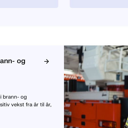
rann- og
i brann- og
iv vekst fra år til år,