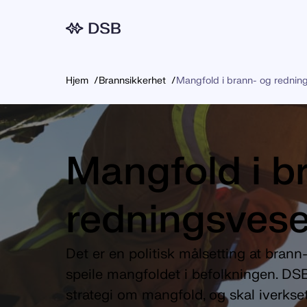
Meny
Hjem
Brannsikkerhet
Mangfold i brann- og rednin
Mangfold i b
redningsves
Det er en politisk målsetting at bran
speile mangfoldet i befolkningen. DSB
strategi om mangfold, og skal iverkset