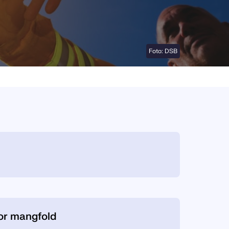
Foto: DSB
for mangfold