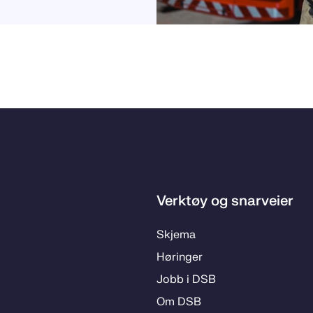
Verktøy og snarveier
Skje­­ma
Hø­rin­­ger
Jobb i DSB
Om DSB