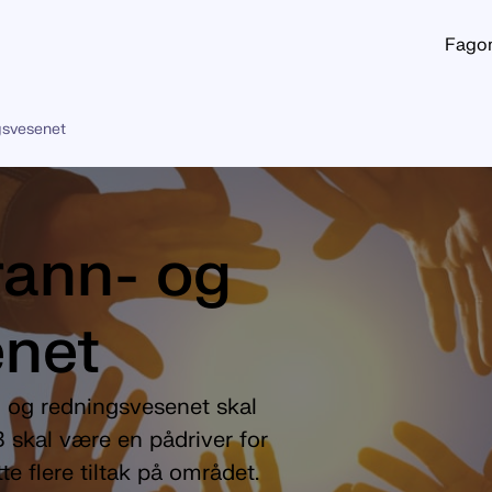
Fago
gsvesenet
rann- og
enet
n- og redningsvesenet skal
 skal være en pådriver for
te flere tiltak på området.