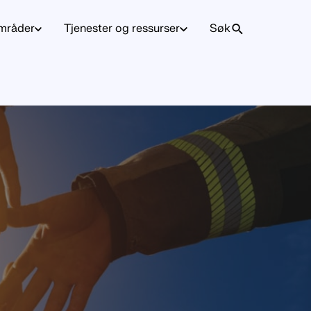
mråder
Tjenester og ressurser
Søk