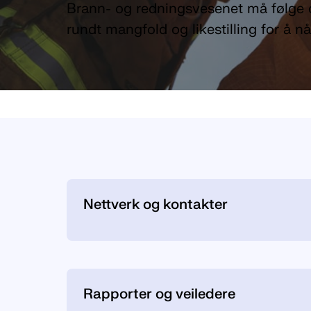
Brann- og redningsvesenet må følge 
rundt mangfold og likestilling for å nå
Innganger
Nettverk og kontakter
Rapporter og veiledere