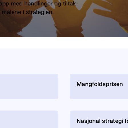
opp med handlinger og tiltak
 målene i strategien.
Mangfoldsprisen
Nasjonal strategi 