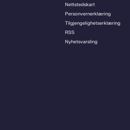
Nett­steds­­kart
Per­­son­ver­n­er­klæ­­ring
Til­­­gjen­­ge­­lig­hets­­er­klæ­­ring
RSS
Ny­hets­­vars­­ling