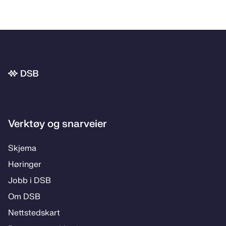
Bunnområde
Verktøy og snarveier
Skje­­ma
Hø­rin­­ger
Jobb i DSB
Om DSB
Nett­steds­­kart