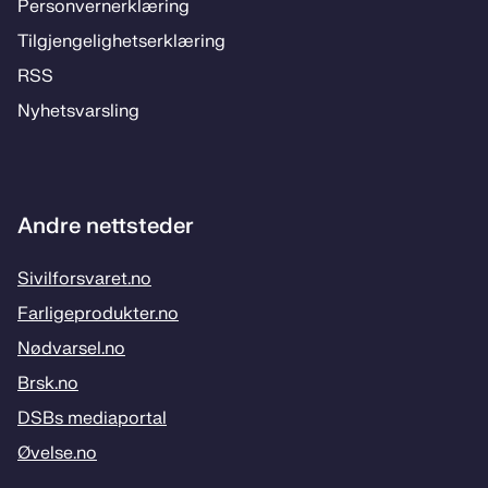
Per­­son­ver­n­er­klæ­­ring
Til­­­gjen­­ge­­lig­hets­­er­klæ­­ring
RSS
Ny­hets­­vars­­ling
Andre nettsteder
Sivilforsvaret.no
Farligeprodukter.no
Nødvarsel.no
Brsk.no
DSBs mediaportal
Øvelse.no