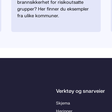
brannsikkerhet for risikoutsatte
grupper? Her finner du eksempler
fra ulike kommuner.
Verktøy og snarveier
Skje­­ma
Hø­rin­­ger