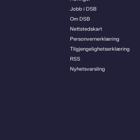
Jobb i DSB
Om DSB
Nett­steds­­kart
Per­­son­ver­n­er­klæ­­ring
Til­­­gjen­­ge­­lig­hets­­er­klæ­­ring
RSS
Ny­hets­­vars­­ling