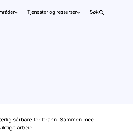
mråder
Tjenester og ressurser
Søk
særlig sårbare for brann. Sammen med
iktige arbeid.