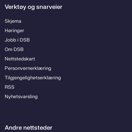
Verktøy og snarveier
Skje­­ma
Hø­rin­­ger
Jobb i DSB
Om DSB
Nett­steds­­kart
Per­­son­ver­n­er­klæ­­ring
Til­­­gjen­­ge­­lig­hets­­er­klæ­­ring
RSS
Ny­hets­­vars­­ling
Andre nettsteder