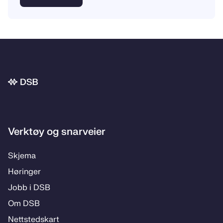
Bunnområde
Verktøy og snarveier
Skje­­ma
Hø­rin­­ger
Jobb i DSB
Om DSB
Nett­steds­­kart