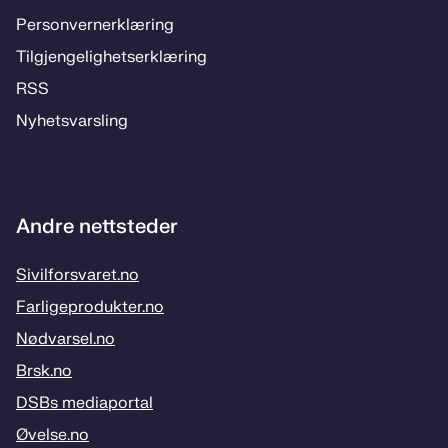
Per­­son­ver­n­er­klæ­­ring
Til­­­gjen­­ge­­lig­hets­­er­klæ­­ring
RSS
Ny­hets­­vars­­ling
Andre nettsteder
Sivilforsvaret.no
Farligeprodukter.no
Nødvarsel.no
Brsk.no
DSBs mediaportal
Øvelse.no