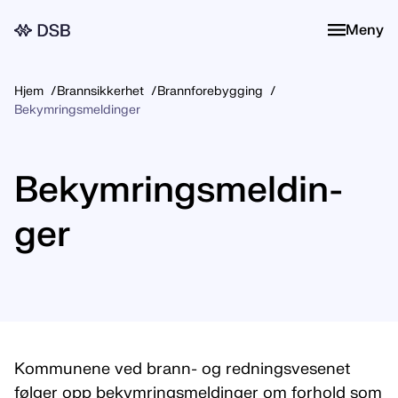
Meny
Meny
Hjem
Brannsikkerhet
Brannforebygging
Bekymringsmeldinger
Be­kym­rings­mel­din­
ger
Kommunene ved brann- og redningsvesenet
følger opp bekymringsmeldinger om forhold som