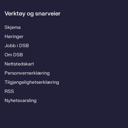
Verktøy og snarveier
Skje­­ma
Hø­rin­­ger
Jobb i DSB
Om DSB
Nett­steds­­kart
Per­­son­ver­n­er­klæ­­ring
Til­­­gjen­­ge­­lig­hets­­er­klæ­­ring
RSS
Ny­hets­­vars­­ling