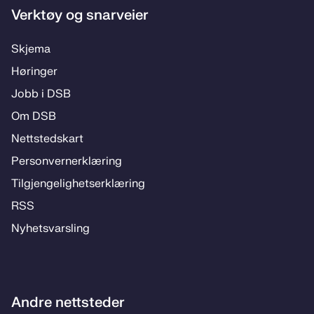
Verktøy og snarveier
Skje­­ma
Hø­rin­­ger
Jobb i DSB
Om DSB
Nett­steds­­kart
Per­­son­ver­n­er­klæ­­ring
Til­­­gjen­­ge­­lig­hets­­er­klæ­­ring
RSS
Ny­hets­­vars­­ling
Andre nettsteder