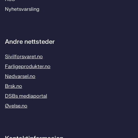
Ny­hets­­vars­­ling
Andre nettsteder
Sivilforsvaret.no
Farligeprodukter.no
Nødvarsel.no
Brsk.no
DSBs mediaportal
Øvelse.no