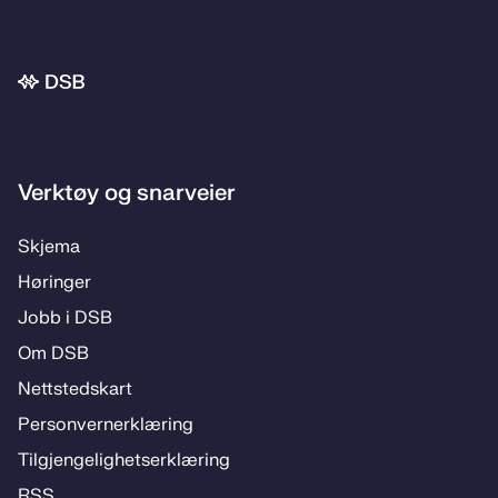
Bunnområde
Verktøy og snarveier
Skje­­ma
Hø­rin­­ger
Jobb i DSB
Om DSB
Nett­steds­­kart
Per­­son­ver­n­er­klæ­­ring
Til­­­gjen­­ge­­lig­hets­­er­klæ­­ring
RSS