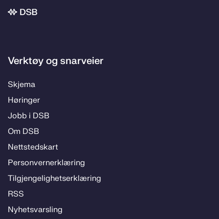
Bunnområde
Verktøy og snarveier
Skje­­ma
Hø­rin­­ger
Jobb i DSB
Om DSB
Nett­steds­­kart
Per­­son­ver­n­er­klæ­­ring
Til­­­gjen­­ge­­lig­hets­­er­klæ­­ring
RSS
Ny­hets­­vars­­ling